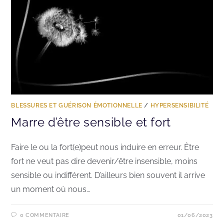
BLESSURES ET GUÉRISON ÉMOTIONNELLE
/
HYPERSENSIBILITÉ
Marre d’être sensible et fort
Faire le ou la fort(e)peut nous induire en erreur. Être
fort ne veut pas dire devenir/être insensible, moins
sensible ou indifférent. D’ailleurs bien souvent il arrive
un moment où nous…
0 COMMENTAIRE
01/06/2023