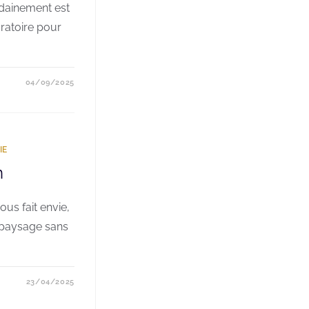
udainement est
aratoire pour
04/09/2025
IE
n
ous fait envie,
 paysage sans
23/04/2025