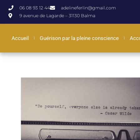
06 08 93 12 44
adelineferlin@gmail.com
9 avenue de Lagarde – 31130 Balma
Accueil
Guérison par la pleine conscience
Acc