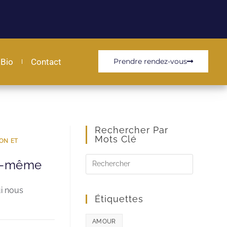
Bio
Contact
Prendre rendez-vous
Rechercher Par
Mots Clé
ON ET
oi-même
ui nous
Étiquettes
AMOUR