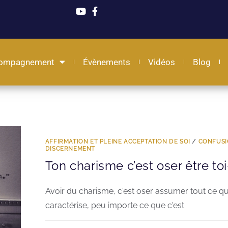
ompagnement
Évènements
Vidéos
Blog
AFFIRMATION ET PLEINE ACCEPTATION DE SOI
/
CONFUSI
DISCERNEMENT
Ton charisme c’est oser être t
Avoir du charisme, c'est oser assumer tout ce q
caractérise, peu importe ce que c'est