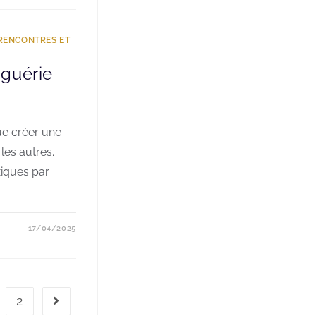
 RENCONTRES ET
 guérie
que créer une
les autres.
xiques par
17/04/2025
2