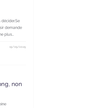
à décider.Se
oisir demande
ne plus…
19/09/2025
ong, non
eine