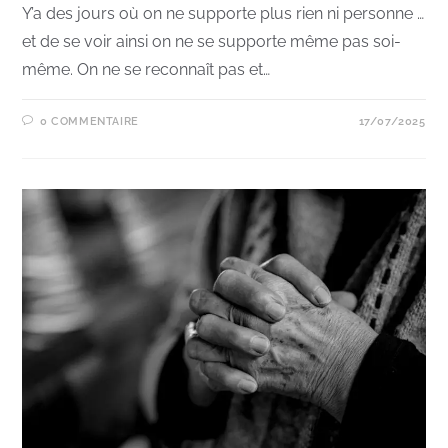
Y’a des jours où on ne supporte plus rien ni personne …
et de se voir ainsi on ne se supporte même pas soi-
même. On ne se reconnaît pas et…
0 COMMENTAIRE
17/07/2025