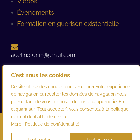
Vidéos
Évènements
Formation en guérison existentielle
adelineferlin@gmail.com
C'est nous les cookies !
06 08 93 12 44 ​
Ce site utilise des cookies pour améliorer votre expérience
de navigation et récolter les données de navigation nous
permettant de vous proposer du contenu approprié. En
cliquant sur "Tout accepter", vous consentez à la politique
de confidentialité de ce site.
©2026 adelineferlin.com. Tous droits réservés.
Mentions légales
–
Merci
Politique de confidentialité
Conditions générales d’utilisation et de vente
Tout rejeter
Tout accepter