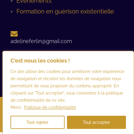
Évènements
Formation en guérison existentielle
adelineferlin@gmail.com
C'est nous les cookies !
06 08 93 12 44 ​
Ce site utilise des cookies pour améliorer votre expérience
de navigation et récolter les données de navigation nous
permettant de vous proposer du contenu approprié. En
cliquant sur "Tout accepter", vous consentez à la politique
de confidentialité de ce site.
©2026 adelineferlin.com. Tous droits réservés.
Mentions légales
–
Merci
Politique de confidentialité
Conditions générales d’utilisation et de vente
Tout rejeter
Tout accepter
Créé par
Webesign