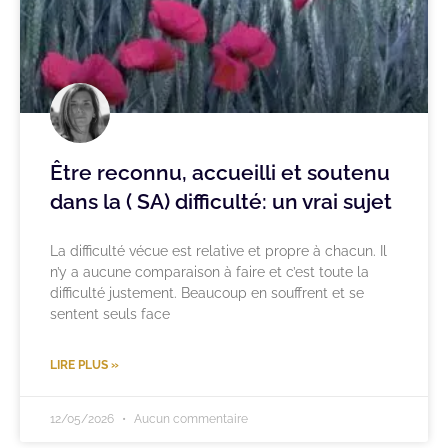
Être reconnu, accueilli et soutenu
dans la ( SA) difficulté: un vrai sujet
La difficulté vécue est relative et propre à chacun. Il
n’y a aucune comparaison à faire et c’est toute la
difficulté justement. Beaucoup en souffrent et se
sentent seuls face
LIRE PLUS »
12/05/2026
Aucun commentaire