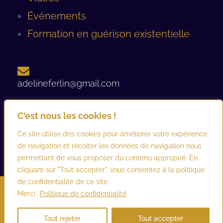
Évènements
Formation en guérison existentielle
adelineferlin@gmail.com
C'est nous les cookies !
06 08 93 12 44 ​
Ce site utilise des cookies pour améliorer votre expérience
de navigation et récolter les données de navigation nous
permettant de vous proposer du contenu approprié. En
cliquant sur "Tout accepter", vous consentez à la politique
de confidentialité de ce site.
©2026 adelineferlin.com. Tous droits réservés.
Mentions légales
–
Merci
Politique de confidentialité
Conditions générales d’utilisation et de vente
Tout rejeter
Tout accepter
Créé par
Webesign