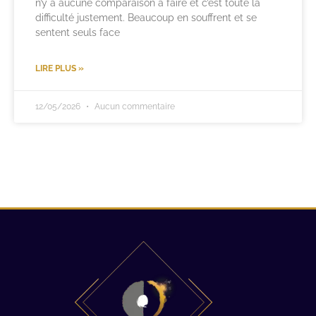
n’y a aucune comparaison à faire et c’est toute la
difficulté justement. Beaucoup en souffrent et se
sentent seuls face
LIRE PLUS »
12/05/2026
Aucun commentaire