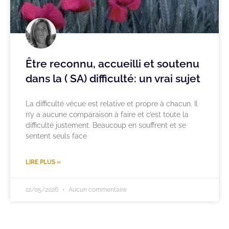
Être reconnu, accueilli et soutenu
dans la ( SA) difficulté: un vrai sujet
La difficulté vécue est relative et propre à chacun. Il
n’y a aucune comparaison à faire et c’est toute la
difficulté justement. Beaucoup en souffrent et se
sentent seuls face
LIRE PLUS »
12/05/2026
Aucun commentaire