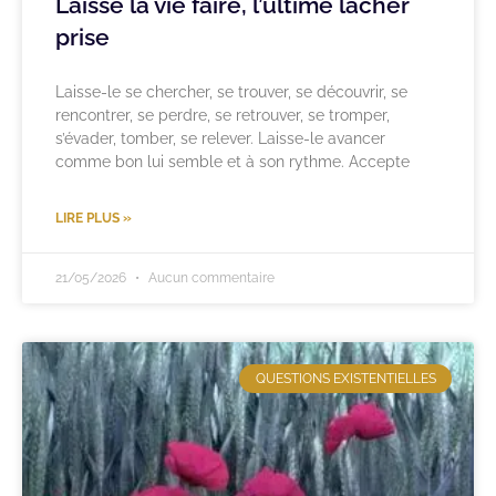
Laisse la vie faire, l’ultime lâcher
prise
Laisse-le se chercher, se trouver, se découvrir, se
rencontrer, se perdre, se retrouver, se tromper,
s’évader, tomber, se relever. Laisse-le avancer
comme bon lui semble et à son rythme. Accepte
LIRE PLUS »
21/05/2026
Aucun commentaire
QUESTIONS EXISTENTIELLES