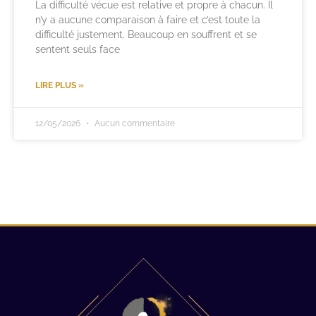
La difficulté vécue est relative et propre à chacun. Il
n’y a aucune comparaison à faire et c’est toute la
difficulté justement. Beaucoup en souffrent et se
sentent seuls face
LIRE PLUS »
12/05/2026
Aucun commentaire