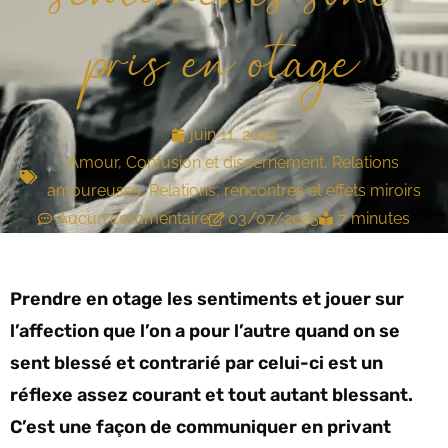
pris en otage
juin 11, 2025
Amour
,
Confusion et discernement
,
Relations
amoureuses
,
Relations, rencontres et effets miroirs
Aucun commentaire
03/07/2025
7 minutes
Prendre en otage les sentiments et jouer sur
l’affection que l’on a pour l’autre quand on se
sent blessé et contrarié par celui-ci est un
réflexe assez courant et tout autant blessant.
C’est une façon de communiquer en privant