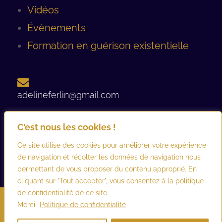
Vidéos
Évènements
Formation en guérison existentielle
adelineferlin@gmail.com
C'est nous les cookies !
06 08 93 12 44 ​
Ce site utilise des cookies pour améliorer votre expérience
de navigation et récolter les données de navigation nous
permettant de vous proposer du contenu approprié. En
cliquant sur "Tout accepter", vous consentez à la politique
de confidentialité de ce site.
©2026 adelineferlin.com. Tous droits réservés.
Mentions légales
–
Merci
Politique de confidentialité
Conditions générales d’utilisation et de vente