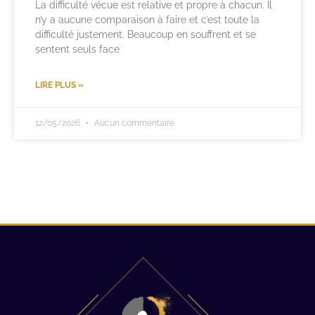
La difficulté vécue est relative et propre à chacun. Il
n’y a aucune comparaison à faire et c’est toute la
difficulté justement. Beaucoup en souffrent et se
sentent seuls face
LIRE PLUS »
12/05/2026
Aucun commentaire