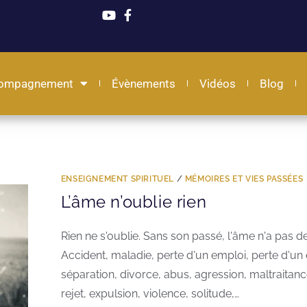
ompagnement
Évènements
Vidéos
Blog
ENSEIGNEMENT SPIRITUEL
/
MÉMOIRES ET VIES PASSÉES
L’âme n’oublie rien
Rien ne s'oublie. Sans son passé, l'âme n'a pas d
Accident, maladie, perte d'un emploi, perte d'un 
séparation, divorce, abus, agression, maltraitance
rejet, expulsion, violence, solitude,…