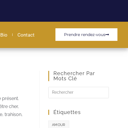
Bio
Contact
Prendre rendez-vous
Rechercher Par
Mots Clé
e présent.
être cher,
Étiquettes
, trahison,
AMOUR