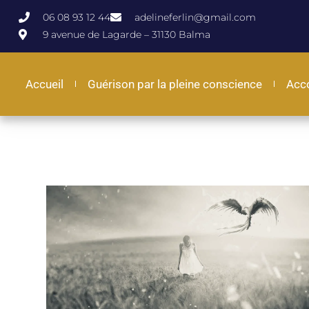
06 08 93 12 44
adelineferlin@gmail.com
9 avenue de Lagarde – 31130 Balma
Accueil
Guérison par la pleine conscience
Acc