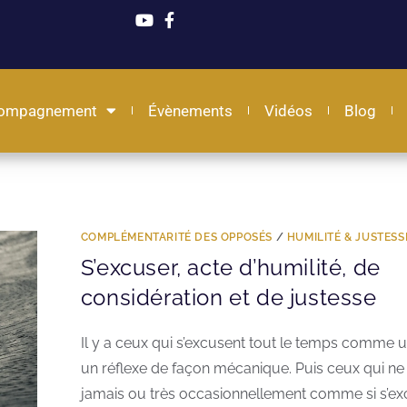
ompagnement
Évènements
Vidéos
Blog
COMPLÉMENTARITÉ DES OPPOSÉS
/
HUMILITÉ & JUSTESS
S’excuser, acte d’humilité, de
considération et de justesse
Il y a ceux qui s’excusent tout le temps comme 
un réflexe de façon mécanique. Puis ceux qui ne
jamais ou très occasionnellement comme si s’exc