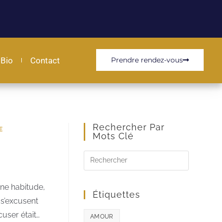
Bio
Contact
Prendre rendez-vous
Rechercher Par
E
Mots Clé
une habitude,
Étiquettes
 s’excusent
user était…
AMOUR