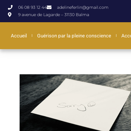
06 08 93 12 44
adelineferlin@gmail.com
9 avenue de Lagarde – 31130 Balma
Accueil
Guérison par la pleine conscience
Acc