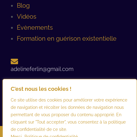
Blog
Vidéos
Évènements
Formation en guérison existentielle
adelineferlin@gmail.com
C'est nous les cookies !
06 08 93 12 44 ​
Ce site utilise des cookies pour améliorer votre expérience
de navigation et récolter les données de navigation nous
permettant de vous proposer du contenu approprié. En
cliquant sur "Tout accepter", vous consentez à la politique
de confidentialité de ce site.
©2026 adelineferlin.com. Tous droits réservés.
Mentions légales
–
Merci
Politique de confidentialité