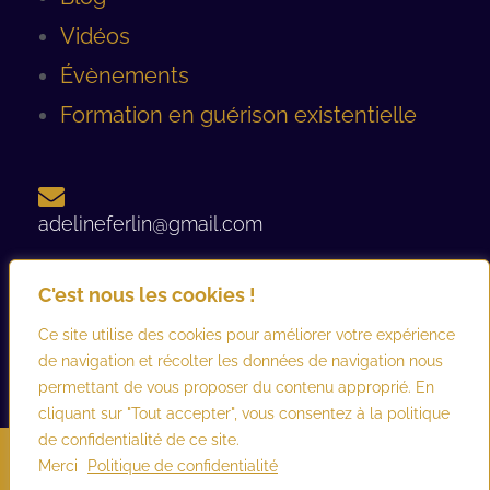
Vidéos
Évènements
Formation en guérison existentielle
adelineferlin@gmail.com
C'est nous les cookies !
06 08 93 12 44 ​
Ce site utilise des cookies pour améliorer votre expérience
de navigation et récolter les données de navigation nous
permettant de vous proposer du contenu approprié. En
cliquant sur "Tout accepter", vous consentez à la politique
de confidentialité de ce site.
©2026 adelineferlin.com. Tous droits réservés.
Mentions légales
–
Merci
Politique de confidentialité
Conditions générales d’utilisation et de vente