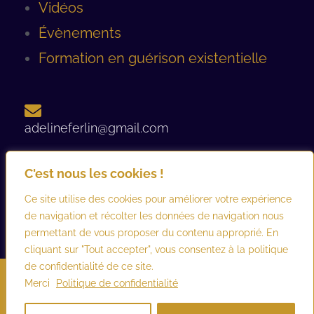
Vidéos
Évènements
Formation en guérison existentielle
adelineferlin@gmail.com
C'est nous les cookies !
06 08 93 12 44 ​
Ce site utilise des cookies pour améliorer votre expérience
de navigation et récolter les données de navigation nous
permettant de vous proposer du contenu approprié. En
cliquant sur "Tout accepter", vous consentez à la politique
de confidentialité de ce site.
©2026 adelineferlin.com. Tous droits réservés.
Mentions légales
–
Merci
Politique de confidentialité
Conditions générales d’utilisation et de vente