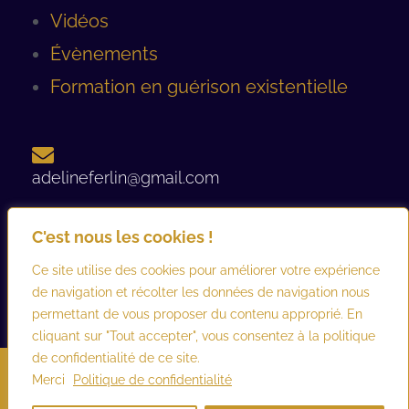
Vidéos
Évènements
Formation en guérison existentielle
adelineferlin@gmail.com
C'est nous les cookies !
06 08 93 12 44 ​
Ce site utilise des cookies pour améliorer votre expérience
de navigation et récolter les données de navigation nous
permettant de vous proposer du contenu approprié. En
cliquant sur "Tout accepter", vous consentez à la politique
de confidentialité de ce site.
©2026 adelineferlin.com. Tous droits réservés.
Mentions légales
–
Merci
Politique de confidentialité
Conditions générales d’utilisation et de vente