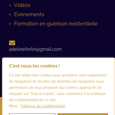
Vidéos
Évènements
Formation en guérison existentielle
adelineferlin@gmail.com
C'est nous les cookies !
06 08 93 12 44 ​
Ce site utilise des cookies pour améliorer votre expérience
de navigation et récolter les données de navigation nous
permettant de vous proposer du contenu approprié. En
cliquant sur "Tout accepter", vous consentez à la politique
de confidentialité de ce site.
©2026 adelineferlin.com. Tous droits réservés.
Mentions légales
–
Merci
Politique de confidentialité
Conditions générales d’utilisation et de vente