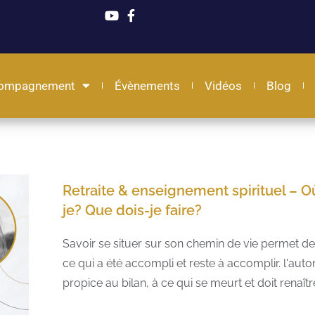
ompagnement
Évènements
Vidéos
Blog
Retraite & enseignement spirituel – O
je? Que dois-je faire?
Savoir se situer sur son chemin de vie permet 
ce qui a été accompli et reste à accomplir. l'aut
propice au bilan, à ce qui se meurt et doit renaît