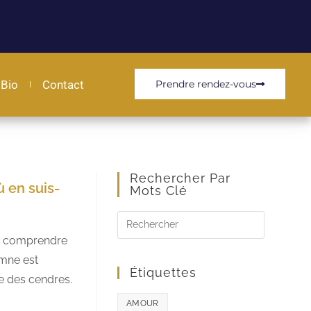
Bio
Contact
Prendre rendez-vous
Rechercher Par
ù en suis-
Mots Clé
de comprendre
omne est
Étiquettes
re des cendres.
AMOUR