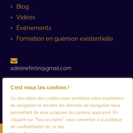
Blog
Vidéos
Évènements
Formation en guérison existentielle
adelineferlin@gmail.com
C'est nous les cookies !
06 08 93 12 44 ​
Ce site utilise des cookies pour améliorer votre expérience
de navigation et récolter les données de navigation nous
permettant de vous proposer du contenu approprié. En
cliquant sur "Tout accepter", vous consentez à la politique
de confidentialité de ce site.
©2026 adelineferlin.com. Tous droits réservés.
Mentions légales
–