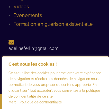
Vidéos
Évènements
Formation en guérison existentielle
adelineferlin@gmail.com
C'est nous les cookies !
06 08 93 12 44 ​
Ce site utilise des cookies pour améliorer votre expérience
de navigation et récolter les données de navigation nous
permettant de vous proposer du contenu approprié. En
cliquant sur "Tout accepter", vous consentez à la politique
de confidentialité de ce site.
©2026 adelineferlin.com. Tous droits réservés.
Mentions légales
–
Merci
Politique de confidentialité
Conditions générales d’utilisation et de vente