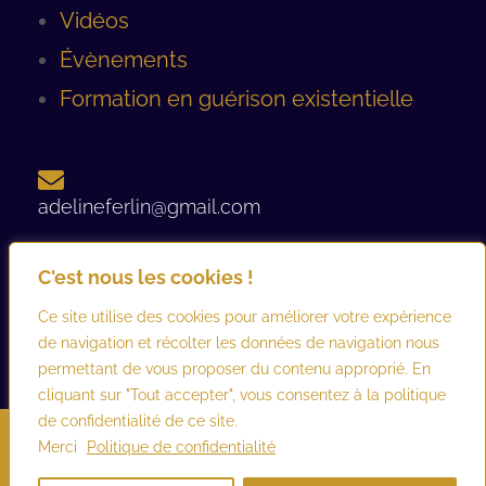
Vidéos
Évènements
Formation en guérison existentielle
adelineferlin@gmail.com
C'est nous les cookies !
06 08 93 12 44 ​
Ce site utilise des cookies pour améliorer votre expérience
de navigation et récolter les données de navigation nous
permettant de vous proposer du contenu approprié. En
cliquant sur "Tout accepter", vous consentez à la politique
de confidentialité de ce site.
©2026 adelineferlin.com. Tous droits réservés.
Mentions légales
–
Merci
Politique de confidentialité
Conditions générales d’utilisation et de vente