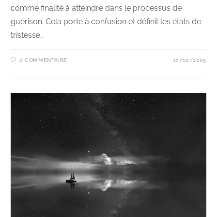
comme finalité à atteindre dans le processus de
guérison. Cela porte à confusion et définit les états de
tristesse…
0 COMMENTAIRE
10/10/2025