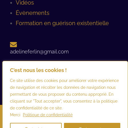
Vidéos
Évènements
Formation en guérison existentielle
adelineferlin@gmail.com
C'est nous les cookies !
06 08 93 12 44 ​
Ce site utilise des cookies pour améliorer votre expérience
de navigation et récolter les données de navigation nous
permettant de vous proposer du contenu approprié. En
cliquant sur "Tout accepter", vous consentez à la politique
de confidentialité de ce site.
©2026 adelineferlin.com. Tous droits réservés.
Mentions légales
–
Merci
Politique de confidentialité
Conditions générales d’utilisation et de vente