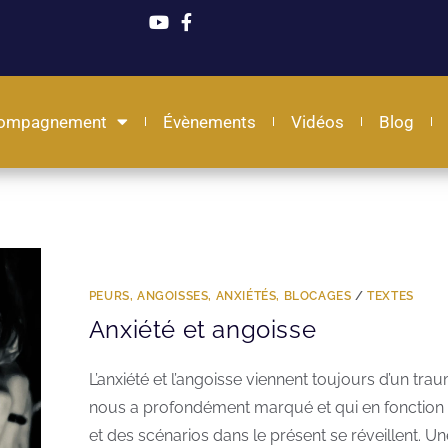
ompagnement
Évènements
Vidéos
Blog
PEURS, ANGOISSES, ANXIÉTÉS, BLOCAGES
/
TEXTES
Anxiété et angoisse
L’anxiété et l’angoisse viennent toujours d’un tra
nous a profondément marqué et qui en fonction 
et des scénarios dans le présent se réveillent. Un