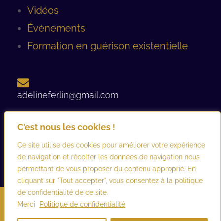
Vidéos
Évènements
Formation en guérison existentielle
adelineferlin@gmail.com
C'est nous les cookies !
06 08 93 12 44 ​
Ce site utilise des cookies pour améliorer votre expérience
de navigation et récolter les données de navigation nous
permettant de vous proposer du contenu approprié. En
cliquant sur "Tout accepter", vous consentez à la politique
de confidentialité de ce site.
©2026 adelineferlin.com. Tous droits réservés.
Mentions légales
–
Merci
Politique de confidentialité
Conditions générales d’utilisation et de vente